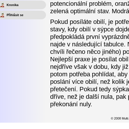
potencionální problém, oranž
Kronika
zelená optimální stav. Modr
Přihlásit se
Pokud posíláte obilí, je potře
stavy, kdy obilí v sýpce doj
předpokládá první vyprázdněn
najde v následující tabulce
chvíli řečeno něco jiného) po
Nejlepší praxe je posílat obi
nejdříve však v dobu, kdy ji
potom potřeba pohlídat, aby 
poslání více obilí, než koli
přetečení. Pokud tedy sýpka
dříve, než je další nula, pak
překonání nuly.
© 2008 Multi 