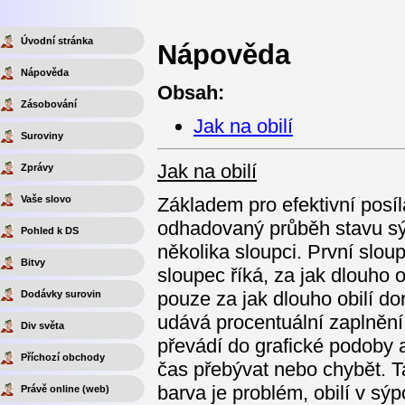
Úvodní stránka
Nápověda
Nápověda
Obsah:
Zásobování
Jak na obilí
Suroviny
Jak na obilí
Zprávy
Vaše slovo
Základem pro efektivní posíl
odhadovaný průběh stavu sýp
Pohled k DS
několika sloupci. První slou
Bitvy
sloupec říká, za jak dlouho o
pouze za jak dlouho obilí dor
Dodávky surovin
udává procentuální zaplnění
Div světa
převádí do grafické podoby a
Příchozí obchody
čas přebývat nebo chybět. T
barva je problém, obilí v sý
Právě online (web)