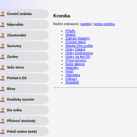
Úvodní stránka
Kronika
Režim zobrazení:
kapitoly
|
jedna stránka
Nápověda
Příběh
Vedení
Zásobování
Zabrání Natarky
Získání plánů
Stavba Divu světa
Suroviny
Útoky Natarů
Útoky konkurence
Zprávy
Útoky na jiné DS
Vývoj serveru
Naše aliance
Vaše slovo
Statistiky
Hráči
Videotéka
Pohled k DS
Odkazy
Skladiště
Bitvy
Dodávky surovin
Div světa
Příchozí obchody
Právě online (web)